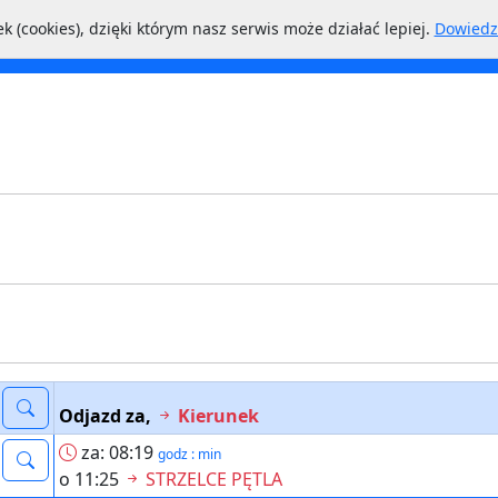
k (cookies), dzięki którym nasz serwis może działać lepiej.
Dowiedz 
Przystanki
NextBus
Miasto
Odjazd za,
Kierunek
za: 08:19
godz : min
o 11:25
STRZELCE PĘTLA