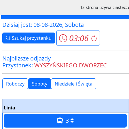
Ta strona używa ciastecze
Mapa
Schemat
Linie
Chodzież MZK
Dzisiaj jest: 08-08-2026, Sobota
03:06
Szukaj przystanku
Najbliższe odjazdy
Przystanek:
WYSZYŃSKIEGO DWORZEC
Roboczy
Soboty
Niedziele i Święta
Linia
3