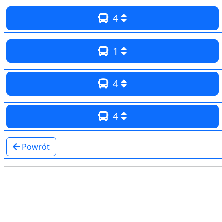
4
1
4
4
Powrót