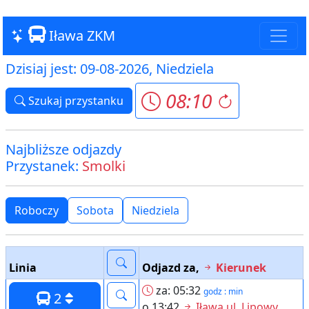
Iława ZKM
Dzisiaj jest: 09-08-2026, Niedziela
08:10
Szukaj przystanku
Najbliższe odjazdy
Przystanek:
Smolki
Roboczy
Sobota
Niedziela
Linia
Odjazd za,
Kierunek
za: 05:32
godz : min
2
o 13:42
Iława ul. Lipowy