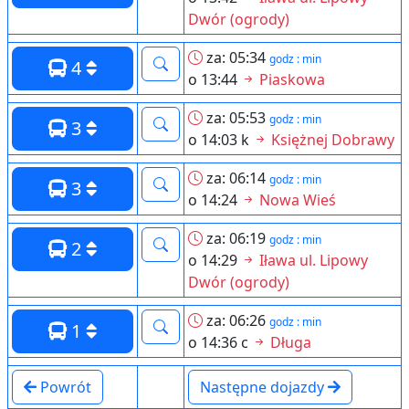
Dwór (ogrody)
za: 05:34
godz : min
4
o 13:44
Piaskowa
za: 05:53
godz : min
3
o 14:03 k
Księżnej Dobrawy
za: 06:14
godz : min
3
o 14:24
Nowa Wieś
za: 06:19
godz : min
2
o 14:29
Iława ul. Lipowy
Dwór (ogrody)
za: 06:26
godz : min
1
o 14:36 c
Długa
Powrót
Następne dojazdy