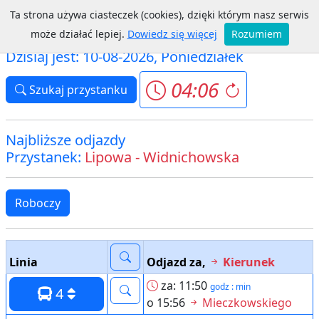
Ta strona używa ciasteczek (cookies), dzięki którym nasz serwis
Ostrów Mazowiecka ZGK
może działać lepiej.
Dowiedz się więcej
Rozumiem
Dzisiaj jest: 10-08-2026, Poniedziałek
04:06
Szukaj przystanku
Najbliższe odjazdy
Przystanek:
Lipowa - Widnichowska
Roboczy
Linia
Odjazd za,
Kierunek
za: 11:50
godz : min
4
o 15:56
Mieczkowskiego