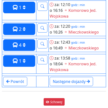
za: 12:10
godz : min
1
o 16:16
Komorowo Jed.
Wojskowa
za: 12:20
godz : min
2
o 16:26
Mieczkowskiego
za: 12:43
godz : min
4
o 16:49
Mieczkowskiego
za: 13:58
godz : min
1
o 18:04
Komorowo Jed.
Wojskowa
Powrót
Następne dojazdy
Schowaj