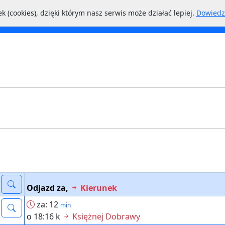
k (cookies), dzięki którym nasz serwis może działać lepiej.
Dowiedz 
inie
Przystanki
NextBus
Miasto
Odjazd za,
Kierunek
za: 12
min
o 18:16 k
Księżnej Dobrawy