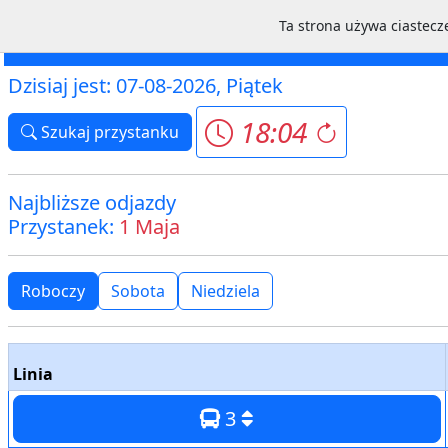
Ta strona używa ciastecze
Schemat
Mapa
L
Iława ZKM
Dzisiaj jest: 07-08-2026, Piątek
18:04
Szukaj przystanku
Najbliższe odjazdy
Przystanek:
1 Maja
Roboczy
Sobota
Niedziela
Linia
3