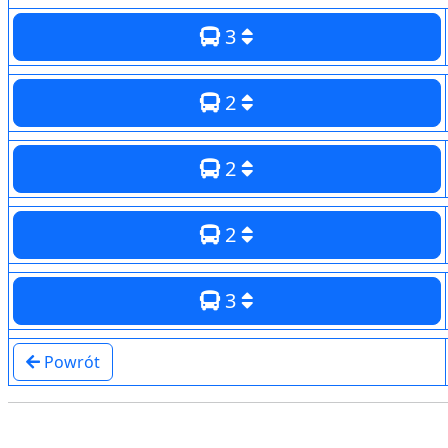
3
2
2
2
3
Powrót