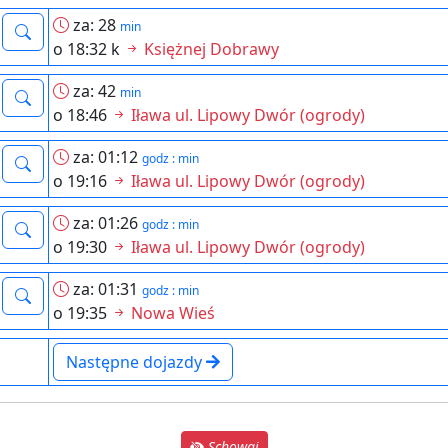
za: 28
min
o 18:32 k
Księżnej Dobrawy
za: 42
min
o 18:46
Iława ul. Lipowy Dwór (ogrody)
za: 01:12
godz : min
o 19:16
Iława ul. Lipowy Dwór (ogrody)
za: 01:26
godz : min
o 19:30
Iława ul. Lipowy Dwór (ogrody)
za: 01:31
godz : min
o 19:35
Nowa Wieś
Następne dojazdy
Schowaj