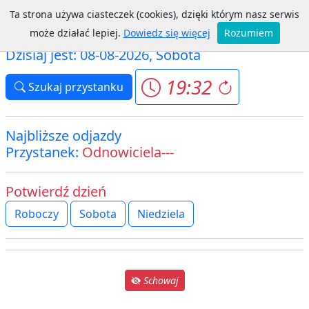
Ta strona używa ciasteczek (cookies), dzięki którym nasz serwis
Iława ZKM
może działać lepiej.
Dowiedz się więcej
Rozumiem
Dzisiaj jest: 08-08-2026, Sobota
19:32
Szukaj przystanku
Najbliższe odjazdy
Przystanek:
Odnowiciela---
Potwierdź dzień
Roboczy
Sobota
Niedziela
Schowaj