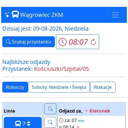
Wągrowiec ZKM
Dzisiaj jest: 09-08-2026, Niedziela
08:07
Szukaj przystanku
Najbliższe odjazdy
Przystanek:
Kościuszki/Szpital/05
Roboczy
Soboty. Niedziele i Święta
Wakacje
Linia
Odjazd za,
Kierunek
za: 07
min
7
o 08:14