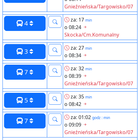
Gnieźnieńska/Targowisko/07
za: 17
min
4
o 08:24
Skocka/Cm.Komunalny
za: 27
min
3
o 08:34
za: 32
min
7
o 08:39
Gnieźnieńska/Targowisko/07
za: 35
min
5
o 08:42
za: 01:02
godz : min
7
o 09:09
Gnieźnieńska/Targowisko/07