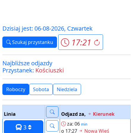
Dzisiaj jest: 06-08-2026, Czwartek
17:21
Szukaj przystanku
Najbliższe odjazdy
Przystanek:
Kościuszki
Roboczy
Sobota
Niedziela
Linia
Odjazd za,
Kierunek
za: 06
min
3
o 17:27
Nowa Wieś