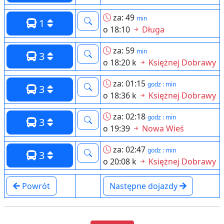
za: 49
min
1
o 18:10
Długa
za: 59
min
3
o 18:20 k
Księżnej Dobrawy
za: 01:15
godz : min
3
o 18:36 k
Księżnej Dobrawy
za: 02:18
godz : min
3
o 19:39
Nowa Wieś
za: 02:47
godz : min
3
o 20:08 k
Księżnej Dobrawy
Powrót
Następne dojazdy