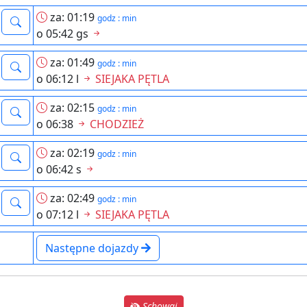
za: 01:19
godz : min
o 05:42 gs
za: 01:49
godz : min
o 06:12 l
SIEJAKA PĘTLA
za: 02:15
godz : min
o 06:38
CHODZIEŻ
za: 02:19
godz : min
o 06:42 s
za: 02:49
godz : min
o 07:12 l
SIEJAKA PĘTLA
Następne dojazdy
Schowaj