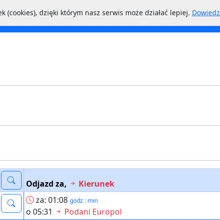
k (cookies), dzięki którym nasz serwis może działać lepiej.
Dowiedz 
Linie
Przystanki
NextBus
Miasto
Odjazd za,
Kierunek
za: 01:08
godz : min
o 05:31
Podani Europol