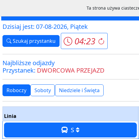
Ta strona używa ciastecze
Schemat
Mapa
Chodzież MZK
Dzisiaj jest: 07-08-2026, Piątek
04:23
Szukaj przystanku
Najbliższe odjazdy
Przystanek:
DWORCOWA PRZEJAZD
Roboczy
Soboty
Niedziele i Święta
Linia
S