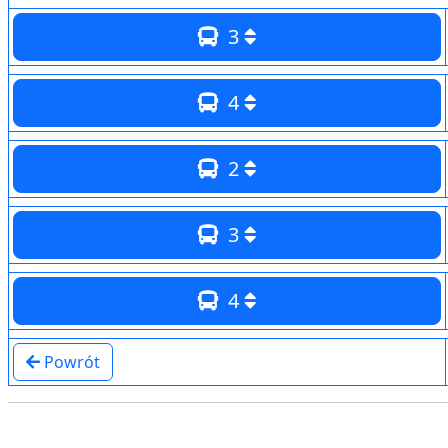
3
4
2
3
4
Powrót