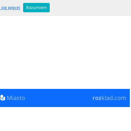
się więcej
Rozumiem
Miasto
roz
klad.com