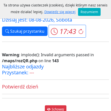
Ta strona używa ciasteczek (cookies), dzięki którym nasz serwis
Gniezno MPK
może działać lepiej.
Dowiedz się więcej
Rozumiem
Dzisiaj jest: 08-08-2026, Sobota
17:43
Szukaj przystanku
Warning
: implode(): Invalid arguments passed in
/maps/rozQR.php
on line
143
Najbliższe odjazdy
Przystanek:
---
Potwierdź dzień
Schowaj