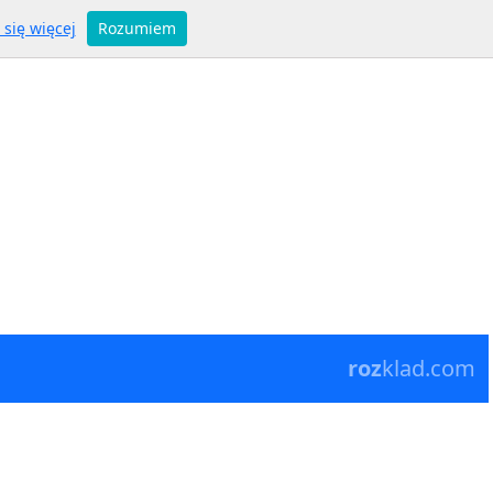
się więcej
Rozumiem
roz
klad.com